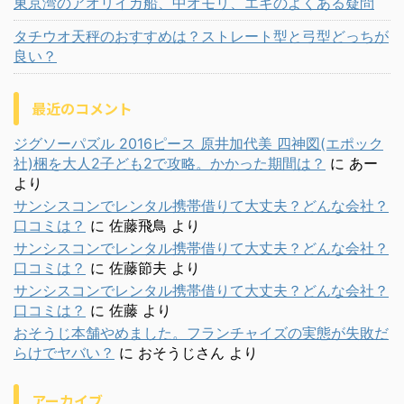
東京湾のアオリイカ船、中オモリ、エギのよくある疑問
タチウオ天秤のおすすめは？ストレート型と弓型どっちが
良い？
最近のコメント
ジグソーパズル 2016ピース 原井加代美 四神図(エポック
社)梱を大人2子ども2で攻略。かかった期間は？
に
あー
より
サンシスコンでレンタル携帯借りて大丈夫？どんな会社？
口コミは？
に
佐藤飛鳥
より
サンシスコンでレンタル携帯借りて大丈夫？どんな会社？
口コミは？
に
佐藤節夫
より
サンシスコンでレンタル携帯借りて大丈夫？どんな会社？
口コミは？
に
佐藤
より
おそうじ本舗やめました。フランチャイズの実態が失敗だ
らけでヤバい？
に
おそうじさん
より
アーカイブ