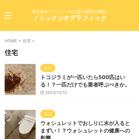
東京発のファミリー向け遊び情報が満載♪
ノリックジオグラフィック
HOME
>
住宅
>
住宅
住宅
トコジラミが一匹いたら500匹はい
る！？一匹だけでも業者呼ぶべきか。
2023/12/12
住宅
ウォシュレットでおしりに水が入ると
まずい！？ウォシュレットの健康への
影響。