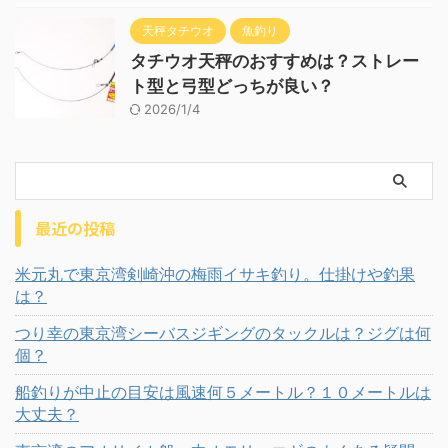
天秤タチウオ
魚釣り
タチウオ天秤のおすすめは？ストレー
ト型と弓型どっちが良い？
2026/1/4
最近の投稿
米元丸で東京湾剣崎沖の梅雨イサキ釣り。仕掛けや釣果
は？
つり幸の東京湾シーバスジギングのタックルは？ジグは何
個？
船釣りが中止の目安は風速何５メートル？１０メートルは
大丈夫？