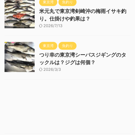
東京湾
魚釣り
米元丸で東京湾剣崎沖の梅雨イサキ釣
り。仕掛けや釣果は？
2026/7/13
東京湾
魚釣り
つり幸の東京湾シーバスジギングのタ
ックルは？ジグは何個？
2026/3/3