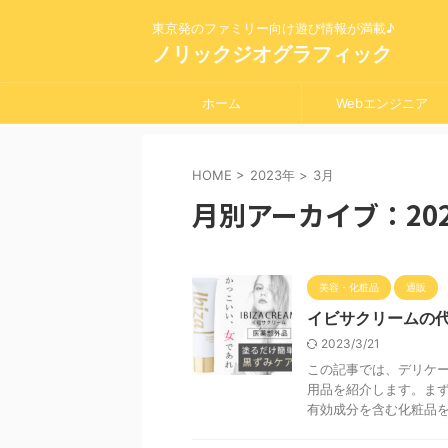
東京発のファミリー向け遊び情報が満載♪
ノリックジオグラフィック
ホーム
Webエンジニア
HOME
>
2023年
>
3月
月別アーカイブ：202
美容・化粧品
通販
イビサクリームの
2023/3/21
この記事では、デリケ
用品を紹介します。ま
有効成分を含む化粧品を口