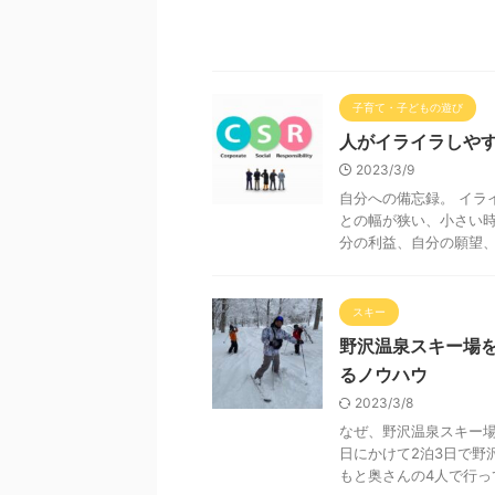
子育て・子どもの遊び
人がイライラしや
2023/3/9
自分への備忘録。 イラ
との幅が狭い、小さい時
分の利益、自分の願望、自
スキー
野沢温泉スキー場
るノウハウ
2023/3/8
なぜ、野沢温泉スキー場
日にかけて2泊3日で野
もと奥さんの4人で行ってき