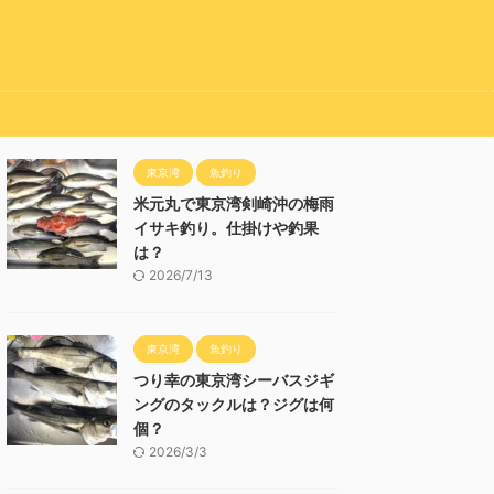
東京湾
魚釣り
米元丸で東京湾剣崎沖の梅雨
イサキ釣り。仕掛けや釣果
は？
2026/7/13
東京湾
魚釣り
つり幸の東京湾シーバスジギ
ングのタックルは？ジグは何
個？
2026/3/3