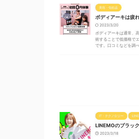
美容・化粧品
ボディアーキは疲
2023/3/20
ボディアーキは通常、
術することで低価格で
です。口コミなどを調べま
IT・テクノロジー
LIN
LINEMOのブラ
2023/3/18