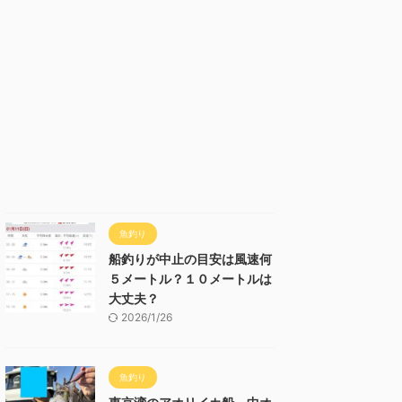
魚釣り
船釣りが中止の目安は風速何
５メートル？１０メートルは
大丈夫？
2026/1/26
魚釣り