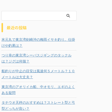
最近の投稿
米元丸で東京湾剣崎沖の梅雨イサキ釣り。仕掛
けや釣果は？
つり幸の東京湾シーバスジギングのタックル
は？ジグは何個？
船釣りが中止の目安は風速何５メートル？１０
メートルは大丈夫？
東京湾のアオリイカ船、中オモリ、エギのよく
ある疑問
タチウオ天秤のおすすめは？ストレート型と弓
型どっちが良い？