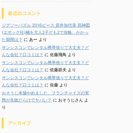
最近のコメント
ジグソーパズル 2016ピース 原井加代美 四神図
(エポック社)梱を大人2子ども2で攻略。かかっ
た期間は？
に
あー
より
サンシスコンでレンタル携帯借りて大丈夫？ど
んな会社？口コミは？
に
佐藤飛鳥
より
サンシスコンでレンタル携帯借りて大丈夫？ど
んな会社？口コミは？
に
佐藤節夫
より
サンシスコンでレンタル携帯借りて大丈夫？ど
んな会社？口コミは？
に
佐藤
より
おそうじ本舗やめました。フランチャイズの実
態が失敗だらけでヤバい？
に
おそうじさん
よ
り
アーカイブ