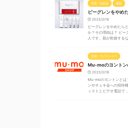
美容・化粧品
通販
ビーグレンをやめ
2023/3/18
ビーグレンをやめたらど
か？その理由は？ ビー
人です。肌が乾燥するなど
芸能・ワイドショー
Mu-moのヨントン
2023/3/18
Mu-moのヨントンとは
ンやチェキ会への招待権
ィストとビデオ電話で ..