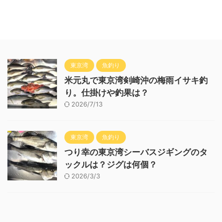
東京湾
魚釣り
米元丸で東京湾剣崎沖の梅雨イサキ釣
り。仕掛けや釣果は？
2026/7/13
東京湾
魚釣り
つり幸の東京湾シーバスジギングのタ
ックルは？ジグは何個？
2026/3/3