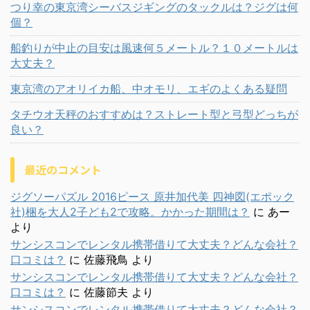
つり幸の東京湾シーバスジギングのタックルは？ジグは何
個？
船釣りが中止の目安は風速何５メートル？１０メートルは
大丈夫？
東京湾のアオリイカ船、中オモリ、エギのよくある疑問
タチウオ天秤のおすすめは？ストレート型と弓型どっちが
良い？
最近のコメント
ジグソーパズル 2016ピース 原井加代美 四神図(エポック
社)梱を大人2子ども2で攻略。かかった期間は？
に
あー
より
サンシスコンでレンタル携帯借りて大丈夫？どんな会社？
口コミは？
に
佐藤飛鳥
より
サンシスコンでレンタル携帯借りて大丈夫？どんな会社？
口コミは？
に
佐藤節夫
より
サンシスコンでレンタル携帯借りて大丈夫？どんな会社？