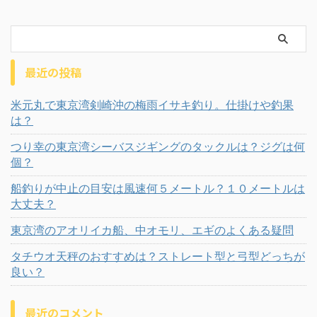
最近の投稿
米元丸で東京湾剣崎沖の梅雨イサキ釣り。仕掛けや釣果
は？
つり幸の東京湾シーバスジギングのタックルは？ジグは何
個？
船釣りが中止の目安は風速何５メートル？１０メートルは
大丈夫？
東京湾のアオリイカ船、中オモリ、エギのよくある疑問
タチウオ天秤のおすすめは？ストレート型と弓型どっちが
良い？
最近のコメント