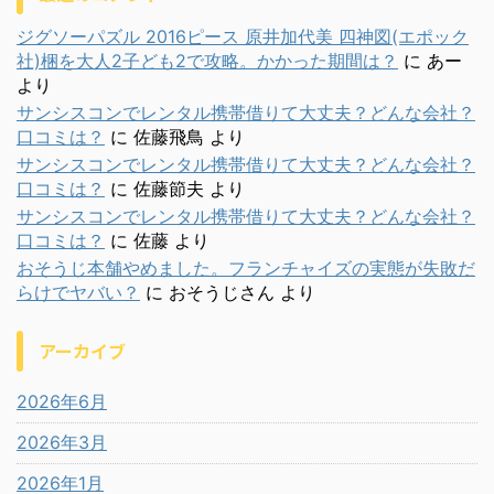
ジグソーパズル 2016ピース 原井加代美 四神図(エポック
社)梱を大人2子ども2で攻略。かかった期間は？
に
あー
より
サンシスコンでレンタル携帯借りて大丈夫？どんな会社？
口コミは？
に
佐藤飛鳥
より
サンシスコンでレンタル携帯借りて大丈夫？どんな会社？
口コミは？
に
佐藤節夫
より
サンシスコンでレンタル携帯借りて大丈夫？どんな会社？
口コミは？
に
佐藤
より
おそうじ本舗やめました。フランチャイズの実態が失敗だ
らけでヤバい？
に
おそうじさん
より
アーカイブ
2026年6月
2026年3月
2026年1月