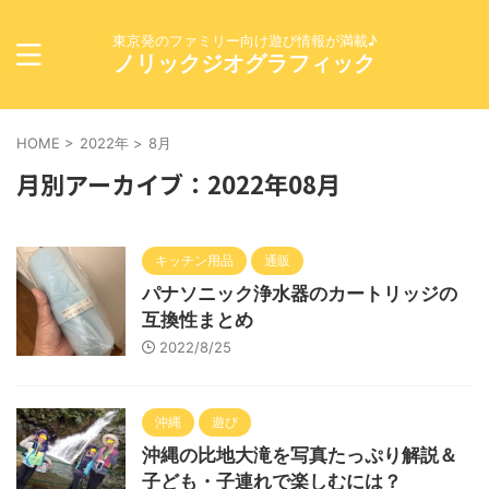
東京発のファミリー向け遊び情報が満載♪
ノリックジオグラフィック
HOME
>
2022年
>
8月
月別アーカイブ：2022年08月
キッチン用品
通販
パナソニック浄水器のカートリッジの
互換性まとめ
2022/8/25
沖縄
遊び
沖縄の比地大滝を写真たっぷり解説＆
子ども・子連れで楽しむには？