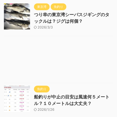
東京湾
魚釣り
つり幸の東京湾シーバスジギングのタ
ックルは？ジグは何個？
2026/3/3
魚釣り
船釣りが中止の目安は風速何５メート
ル？１０メートルは大丈夫？
2026/1/26