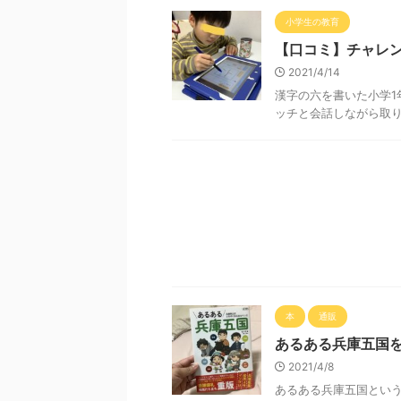
小学生の教育
【口コミ】チャレ
2021/4/14
漢字の六を書いた小学1
ッチと会話しながら取
本
通販
あるある兵庫五国
2021/4/8
あるある兵庫五国という