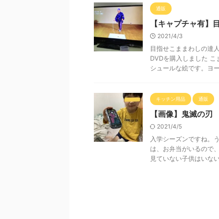
通販
【キャプチャ有】目
2021/4/3
目指せこままわしの達人
DVDを購入しました 
シュールな絵です。ヨーロ
キッチン用品
通販
【画像】鬼滅の刃
2021/4/5
入学シーズンですね。う
は、お弁当がいるので、
見ていない子供はいないで