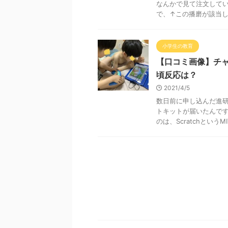
なんかで見て注文してい
で、↑この播磨が該当します
小学生の教育
【口コミ画像】チ
頃反応は？
2021/4/5
数日前に申し込んだ進
トキットが届いたんです
のは、ScratchというMI