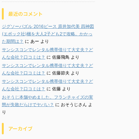
最近のコメント
ジグソーパズル 2016ピース 原井加代美 四神図
(エポック社)梱を大人2子ども2で攻略。かかっ
た期間は？
に
あー
より
サンシスコンでレンタル携帯借りて大丈夫？ど
んな会社？口コミは？
に
佐藤飛鳥
より
サンシスコンでレンタル携帯借りて大丈夫？ど
んな会社？口コミは？
に
佐藤節夫
より
サンシスコンでレンタル携帯借りて大丈夫？ど
んな会社？口コミは？
に
佐藤
より
おそうじ本舗やめました。フランチャイズの実
態が失敗だらけでヤバい？
に
おそうじさん
よ
り
アーカイブ