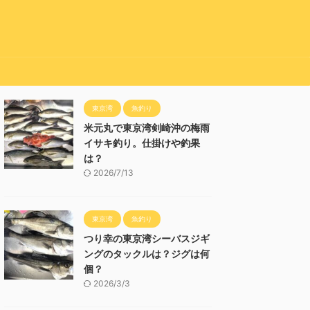
東京湾
魚釣り
米元丸で東京湾剣崎沖の梅雨
イサキ釣り。仕掛けや釣果
は？
2026/7/13
東京湾
魚釣り
つり幸の東京湾シーバスジギ
ングのタックルは？ジグは何
個？
2026/3/3