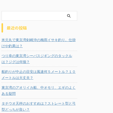
最近の投稿
米元丸で東京湾剣崎沖の梅雨イサキ釣り。仕掛
けや釣果は？
つり幸の東京湾シーバスジギングのタックル
は？ジグは何個？
船釣りが中止の目安は風速何５メートル？１０
メートルは大丈夫？
東京湾のアオリイカ船、中オモリ、エギのよく
ある疑問
タチウオ天秤のおすすめは？ストレート型と弓
型どっちが良い？