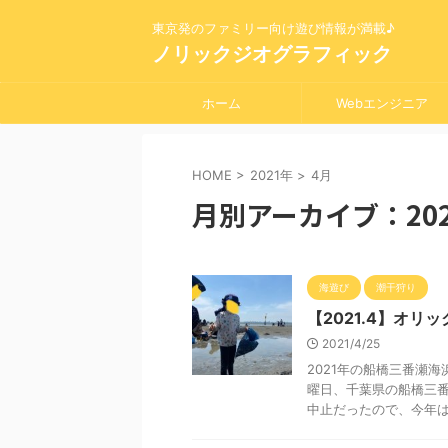
東京発のファミリー向け遊び情報が満載♪
ノリックジオグラフィック
ホーム
Webエンジニア
HOME
>
2021年
>
4月
月別アーカイブ：202
海遊び
潮干狩り
【2021.4】オ
2021/4/25
2021年の船橋三番瀬海
曜日、千葉県の船橋三
中止だったので、今年はど