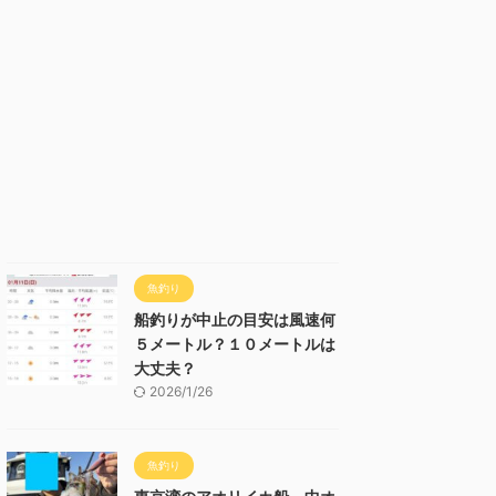
魚釣り
船釣りが中止の目安は風速何
５メートル？１０メートルは
大丈夫？
2026/1/26
魚釣り