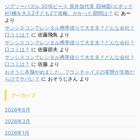
ジグソーパズル 2016ピース 原井加代美 四神図(エポック
社)梱を大人2子ども2で攻略。かかった期間は？
に
あー
より
サンシスコンでレンタル携帯借りて大丈夫？どんな会社？
口コミは？
に
佐藤飛鳥
より
サンシスコンでレンタル携帯借りて大丈夫？どんな会社？
口コミは？
に
佐藤節夫
より
サンシスコンでレンタル携帯借りて大丈夫？どんな会社？
口コミは？
に
佐藤
より
おそうじ本舗やめました。フランチャイズの実態が失敗だ
らけでヤバい？
に
おそうじさん
より
アーカイブ
2026年6月
2026年3月
2026年1月