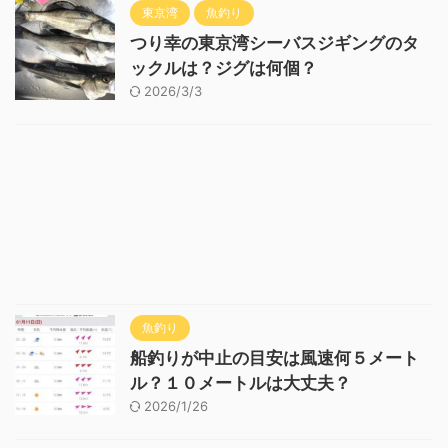
東京湾
魚釣り
つり幸の東京湾シーバスジギングのタ
ックルは？ジグは何個？
2026/3/3
魚釣り
船釣りが中止の目安は風速何５メート
ル？１０メートルは大丈夫？
2026/1/26