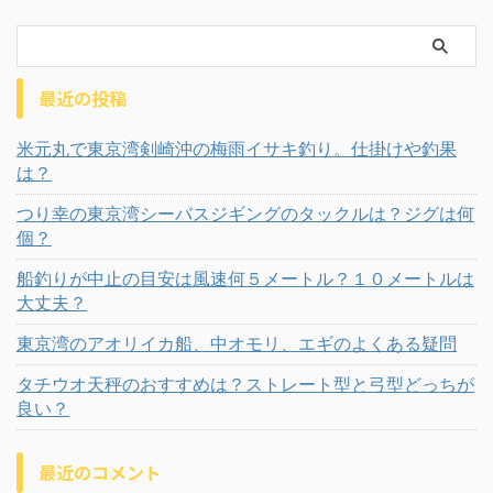
最近の投稿
米元丸で東京湾剣崎沖の梅雨イサキ釣り。仕掛けや釣果
は？
つり幸の東京湾シーバスジギングのタックルは？ジグは何
個？
船釣りが中止の目安は風速何５メートル？１０メートルは
大丈夫？
東京湾のアオリイカ船、中オモリ、エギのよくある疑問
タチウオ天秤のおすすめは？ストレート型と弓型どっちが
良い？
最近のコメント