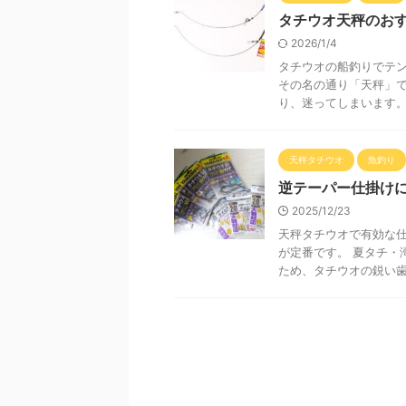
タチウオ天秤のお
2026/1/4
タチウオの船釣りでテ
その名の通り「天秤」
り、迷ってしまいます。ど
天秤タチウオ
魚釣り
逆テーパー仕掛け
2025/12/23
天秤タチウオで有効な仕
が定番です。 夏タチ・
ため、タチウオの鋭い歯で