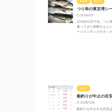
東京湾
魚釣り
つり幸の東京湾シ
2026/3/3
2026年2月下旬、つ
乗ってきた体験をもとに
ーバスジギングのタックル
魚釣り
船釣りが中止の目
2026/1/26
船釣りを中止する目安は