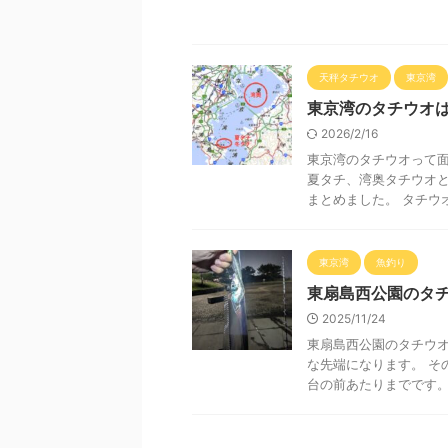
天秤タチウオ
東京湾
東京湾のタチウオ
2026/2/16
東京湾のタチウオって
夏タチ、湾奥タチウオ
まとめました。 タチウオ
東京湾
魚釣り
東扇島西公園のタチ
2025/11/24
東扇島西公園のタチウオ
な先端になります。 そ
台の前あたりまでです。 