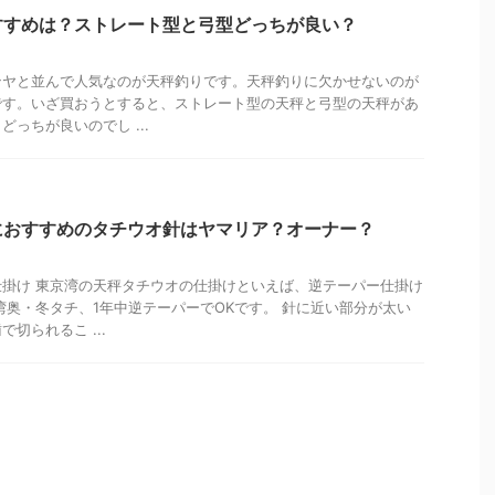
すすめは？ストレート型と弓型どっちが良い？
ンヤと並んで人気なのが天秤釣りです。天秤釣りに欠かせないのが
です。いざ買おうとすると、ストレート型の天秤と弓型の天秤があ
っちが良いのでし ...
におすすめのタチウオ針はヤマリア？オーナー？
掛け 東京湾の天秤タチウオの仕掛けといえば、逆テーパー仕掛け
湾奥・冬タチ、1年中逆テーパーでOKです。 針に近い部分が太い
切られるこ ...