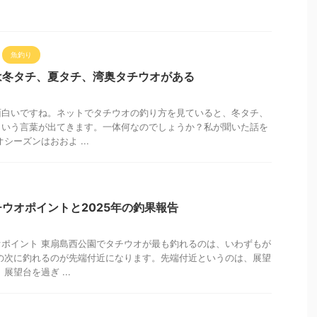
魚釣り
は冬タチ、夏タチ、湾奥タチウオがある
面白いですね。ネットでタチウオの釣り方を見ていると、冬タチ、
という言葉が出てきます。一体何なのでしょうか？私が聞いた話を
シーズンはおおよ ...
ウオポイントと2025年の釣果報告
ポイント 東扇島西公園でタチウオが最も釣れるのは、いわずもが
の次に釣れるのが先端付近になります。先端付近というのは、展望
展望台を過ぎ ...