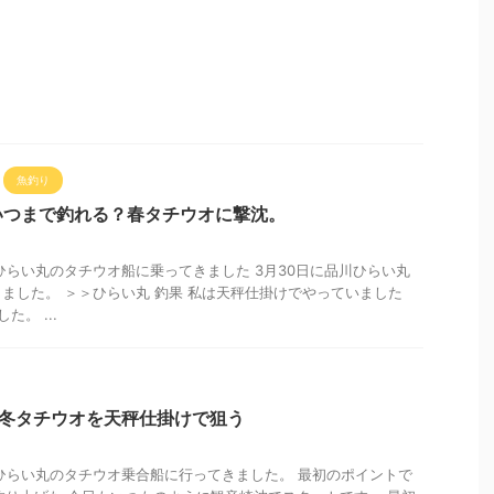
魚釣り
いつまで釣れる？春タチウオに撃沈。
川ひらい丸のタチウオ船に乗ってきました 3月30日に品川ひらい丸
ました。 ＞＞ひらい丸 釣果 私は天秤仕掛けでやっていました
。 ...
晩冬タチウオを天秤仕掛けで狙う
品川ひらい丸のタチウオ乗合船に行ってきました。 最初のポイントで