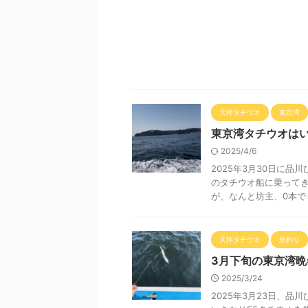
天秤タチウオ
東京湾
東京湾タチウオは
2025/4/6
2025年3月30日に品
のタチウオ船に乗ってき
が、なんと坊主、0本でした
天秤タチウオ
魚釣り
3月下旬の東京湾
2025/3/24
2025年3月23日、