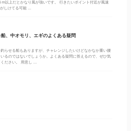
６m以上だとかなり風が強いです。 行きたいポイント付近が風速
しけてる可能 ...
カ船、中オモリ、エギのよくある疑問
を釣らせる船もありますが、チャレンジしたいけどなかなか重い腰
もいるのではないでしょうか。よくある疑問に答えるので、ぜひ気
ださい。 用意し ...