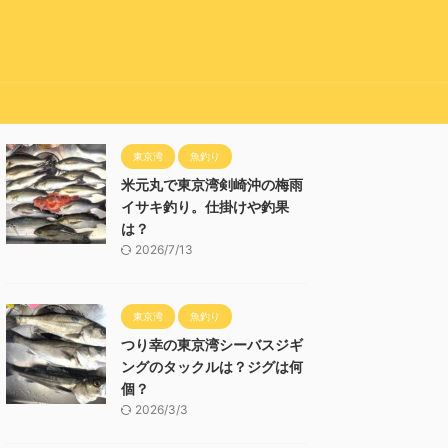
東京湾
魚釣り
米元丸で東京湾剣崎沖の梅雨
イサキ釣り。仕掛けや釣果
は？
2026/7/13
東京湾
魚釣り
つり幸の東京湾シーバスジギ
ングのタックルは？ジグは何
個？
2026/3/3