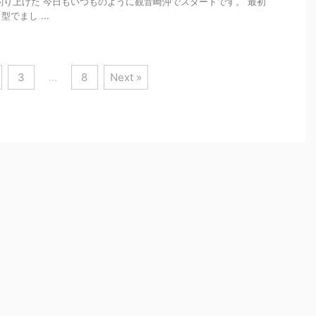
釣り上げた 今日もいつものように観音崎沖でスタートです。 最初
でまし ...
3
…
8
Next »