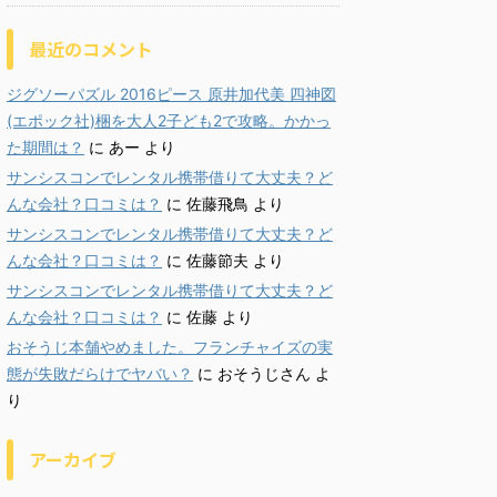
最近のコメント
ジグソーパズル 2016ピース 原井加代美 四神図
(エポック社)梱を大人2子ども2で攻略。かかっ
た期間は？
に
あー
より
サンシスコンでレンタル携帯借りて大丈夫？ど
んな会社？口コミは？
に
佐藤飛鳥
より
サンシスコンでレンタル携帯借りて大丈夫？ど
んな会社？口コミは？
に
佐藤節夫
より
サンシスコンでレンタル携帯借りて大丈夫？ど
んな会社？口コミは？
に
佐藤
より
おそうじ本舗やめました。フランチャイズの実
態が失敗だらけでヤバい？
に
おそうじさん
よ
り
アーカイブ