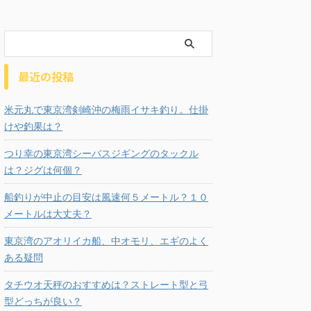
最近の投稿
米元丸で東京湾剣崎沖の梅雨イサキ釣り。仕掛
けや釣果は？
つり幸の東京湾シーバスジギングのタックル
は？ジグは何個？
船釣りが中止の目安は風速何５メートル？１０
メートルは大丈夫？
東京湾のアオリイカ船、中オモリ、エギのよく
ある疑問
タチウオ天秤のおすすめは？ストレート型と弓
型どっちが良い？