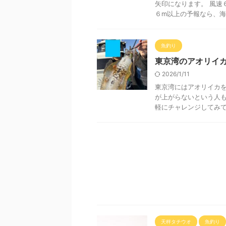
矢印になります。 風速
６m以上の予報なら、海が
魚釣り
東京湾のアオリイ
2026/1/11
東京湾にはアオリイカ
が上がらないという人
軽にチャレンジしてみてく
天秤タチウオ
魚釣り