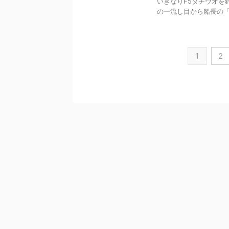
いきなりF5タチウオを
の一流し目から船長の「型
1
2