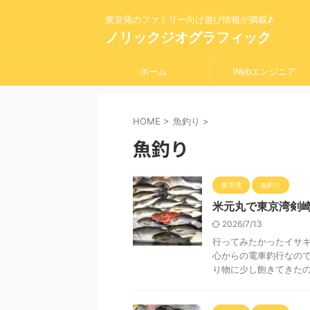
東京発のファミリー向け遊び情報が満載♪
ノリックジオグラフィック
ホーム
Webエンジニア
HOME
>
魚釣り
>
魚釣り
東京湾
魚釣り
米元丸で東京湾剣
2026/7/13
行ってみたかったイサキ
心からの電車釣行なので
り物に少し飽きてきたので