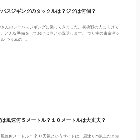
ーバスジギングのタックルは？ジグは何個？
り幸さんのシーバスジギングに乗ってきました。初挑戦の人に向けて
、どんな準備をしておけば良いか説明します。 つり幸の東京湾シ
 つり幸の ...
安は風速何５メートル？１０メートルは大丈夫？
風速何メートル？ 釣り天気というサイトは、風速６m以上だと赤