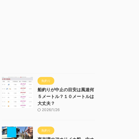
魚釣り
船釣りが中止の目安は風速何
５メートル？１０メートルは
大丈夫？
2026/1/26
魚釣り