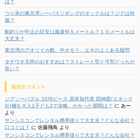
は？
つり幸の東京湾シーバスジギングのタックルは？ジグは何
個？
船釣りが中止の目安は風速何５メートル？１０メートルは
大丈夫？
東京湾のアオリイカ船、中オモリ、エギのよくある疑問
タチウオ天秤のおすすめは？ストレート型と弓型どっちが
良い？
最近のコメント
ジグソーパズル 2016ピース 原井加代美 四神図(エポック
社)梱を大人2子ども2で攻略。かかった期間は？
に
あー
より
サンシスコンでレンタル携帯借りて大丈夫？どんな会社？
口コミは？
に
佐藤飛鳥
より
サンシスコンでレンタル携帯借りて大丈夫？どんな会社？