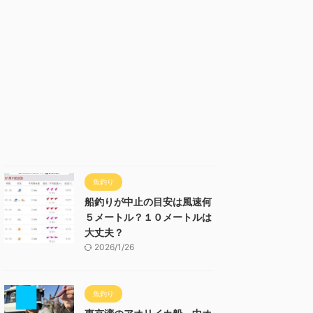
魚釣り
船釣りが中止の目安は風速何
５メートル？１０メートルは
大丈夫？
2026/1/26
魚釣り