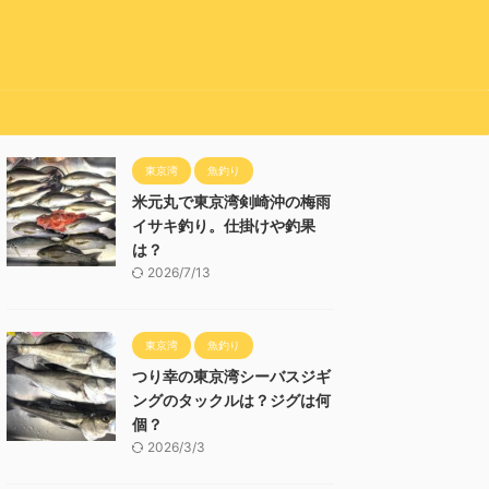
東京湾
魚釣り
米元丸で東京湾剣崎沖の梅雨
イサキ釣り。仕掛けや釣果
は？
2026/7/13
東京湾
魚釣り
つり幸の東京湾シーバスジギ
ングのタックルは？ジグは何
個？
2026/3/3