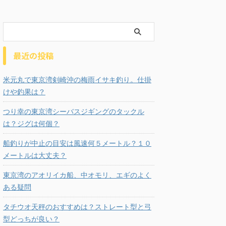
最近の投稿
米元丸で東京湾剣崎沖の梅雨イサキ釣り。仕掛
けや釣果は？
つり幸の東京湾シーバスジギングのタックル
は？ジグは何個？
船釣りが中止の目安は風速何５メートル？１０
メートルは大丈夫？
東京湾のアオリイカ船、中オモリ、エギのよく
ある疑問
タチウオ天秤のおすすめは？ストレート型と弓
型どっちが良い？