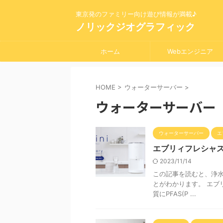
東京発のファミリー向け遊び情報が満載♪
ノリックジオグラフィック
ホーム
Webエンジニア
HOME
>
ウォーターサーバー
>
ウォーターサーバー
ウォーターサーバー
エ
エブリィフレシャスは
2023/11/14
この記事を読むと、浄水器
とがわかります。 エブリ
質にPFAS(P ...