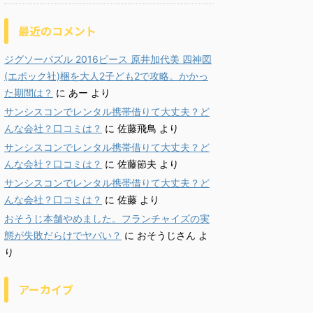
最近のコメント
ジグソーパズル 2016ピース 原井加代美 四神図
(エポック社)梱を大人2子ども2で攻略。かかっ
た期間は？
に
あー
より
サンシスコンでレンタル携帯借りて大丈夫？ど
んな会社？口コミは？
に
佐藤飛鳥
より
サンシスコンでレンタル携帯借りて大丈夫？ど
んな会社？口コミは？
に
佐藤節夫
より
サンシスコンでレンタル携帯借りて大丈夫？ど
んな会社？口コミは？
に
佐藤
より
おそうじ本舗やめました。フランチャイズの実
態が失敗だらけでヤバい？
に
おそうじさん
よ
り
アーカイブ